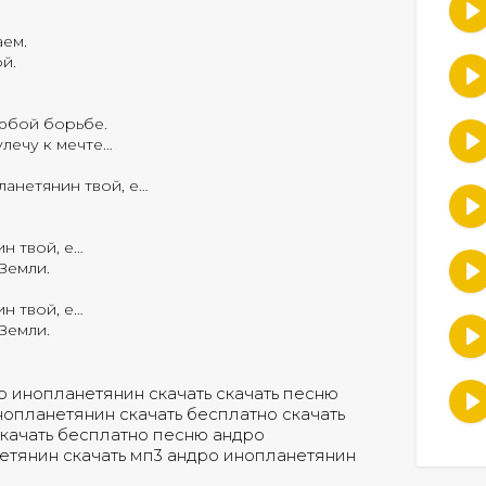
аем.
й.
любой борьбе.
улечу к мечте…
ланетянин твой, е…
н твой, е…
 Земли.
н твой, е…
 Земли.
о инопланетянин скачать
скачать песню
нопланетянин скачать бесплатно
скачать
качать бесплатно песню андро
етянин скачать мп3
андро инопланетянин