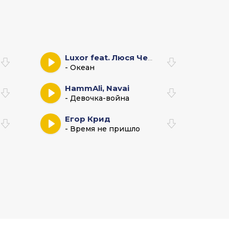
Luxor feat. Люся Чеботина
- Океан
HammAli, Navai
- Девочка-война
Егор Крид
- Время не пришло