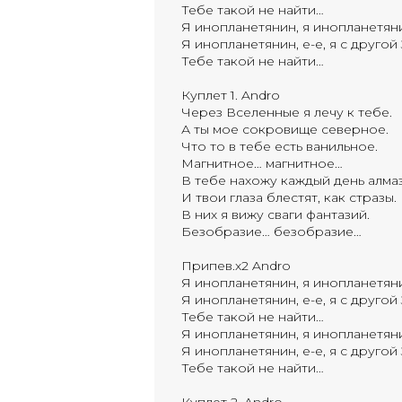
Тебе такой не найти…
Я инопланетянин, я инопланетяни
Я инопланетянин, е-е, я с другой
Тебе такой не найти…
Куплет 1. Andro
Через Вселенные я лечу к тебе.
А ты мое сокровище северное.
Что то в тебе есть ванильное.
Магнитное… магнитное…
В тебе нахожу каждый день алма
И твои глаза блестят, как стразы.
В них я вижу сваги фантазий.
Безобразие… безобразие…
Припев.х2 Andro
Я инопланетянин, я инопланетяни
Я инопланетянин, е-е, я с другой
Тебе такой не найти…
Я инопланетянин, я инопланетяни
Я инопланетянин, е-е, я с другой
Тебе такой не найти…