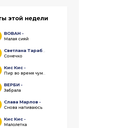
ты этой недели
ВОВАН -
Малая сияй
Светлана Тарабарова -
Сонечко
Кис Кис -
Пир во время чумы (Весь альбом)
ВЕРБИ -
Забрала
Слава Марлов -
Снова напиваюсь
Кис Кис -
Малолетка