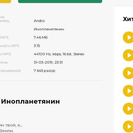
ок:
Хи
итель:
Andro
Инопланетянин
 MP3:
7.46 МБ
ность MP3:
3:15
о MP3:
44100 Hz, kbps, 16 bit, Stereo
лиза:
31-03-2019, 23:51
скачиваний:
7 645 раз(а)
- Инопланетянин
н твой, е…
 Земли.