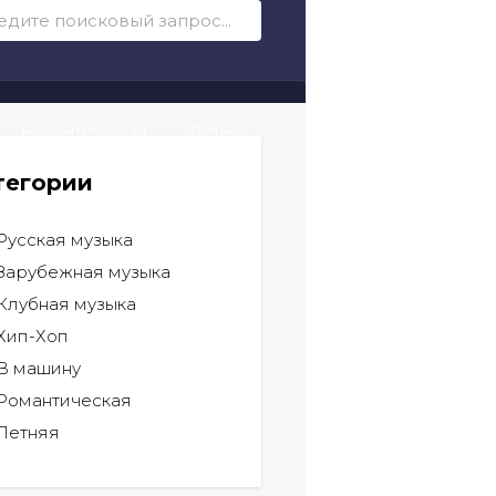
Романтическая
Летняя
тегории
Русская музыка
Зарубежная музыка
Клубная музыка
Хип-Хоп
В машину
Романтическая
Летняя