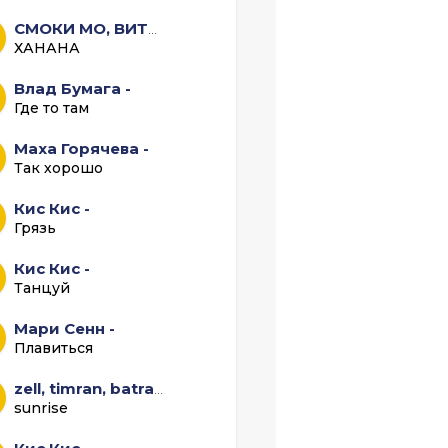
СМОКИ МО, ВИТЯ АК -
ХАНАНА
Влад Бумага -
Где то там
Маха Горячева -
Так хорошо
Кис Кис -
Грязь
Кис Кис -
Танцуй
Мари Сенн -
Плавиться
zell, timran, batra, aslai -
sunrise