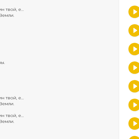
н твой, е…
 Земли.
зы.
н твой, е…
 Земли.
н твой, е…
 Земли.