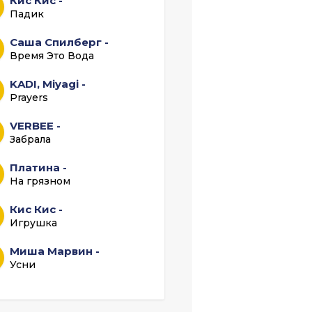
Кис Кис -
Падик
Саша Спилберг -
Время Это Вода
KADI, Miyagi -
Prayers
VERBEE -
Забрала
Платина -
На грязном
Кис Кис -
Игрушка
Миша Марвин -
Усни