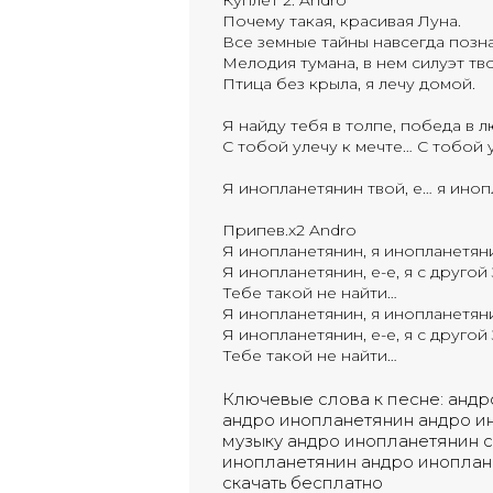
Куплет 2. Andro
Почему такая, красивая Луна.
Все земные тайны навсегда позн
Мелодия тумана, в нем силуэт тво
Птица без крыла, я лечу домой.
Я найду тебя в толпе, победа в 
С тобой улечу к мечте… С тобой 
Я инопланетянин твой, е… я иноп
Припев.х2 Andro
Я инопланетянин, я инопланетяни
Я инопланетянин, е-е, я с другой
Тебе такой не найти…
Я инопланетянин, я инопланетяни
Я инопланетянин, е-е, я с другой
Тебе такой не найти…
Ключевые слова к песне:
андр
андро инопланетянин
андро и
музыку андро инопланетянин
с
инопланетянин
андро иноплан
скачать бесплатно