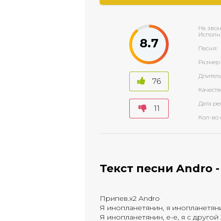
На звон
Исполн
8.7
Песня:
Размер
Длитель
76
Качеств
Дата ре
11
Кол-во 
Текст песни Andro 
Припев.х2 Andro
Я инопланетянин, я инопланетяни
Я инопланетянин, е-е, я с другой