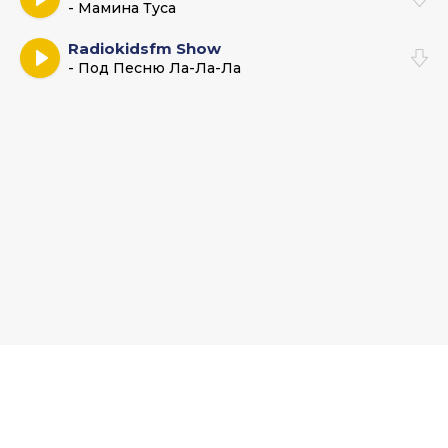
- Мамина Туса
Radiokidsfm Show
- Под Песню Ла-Ла-Ла
Muz-Bars.ru - Музыкальный хаб и база новых песен. По всем
вопросам пишите на:
admin@muz-bar.net