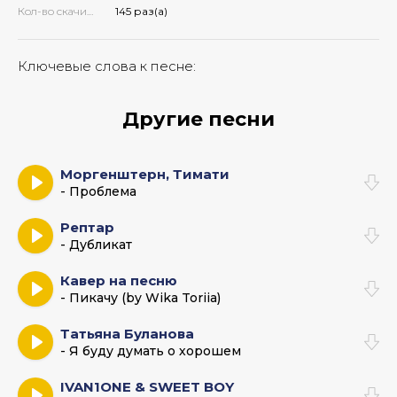
Кол-во скачиваний:
145 раз(а)
Ключевые слова к песне:
Другие песни
Моргенштерн, Тимати
- Проблема
Рептар
- Дубликат
Кавер на песню
- Пикачу (by Wika Toriia)
Татьяна Буланова
- Я буду думать о хорошем
IVAN1ONE & SWEET BOY