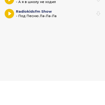
- А я в школу не ходил
Radiokidsfm Show
- Под Песню Ла-Ла-Ла
Muz-Bars.ru - Музыкальный хаб и база новых песен. По всем
вопросам пишите на:
admin@muz-bar.net