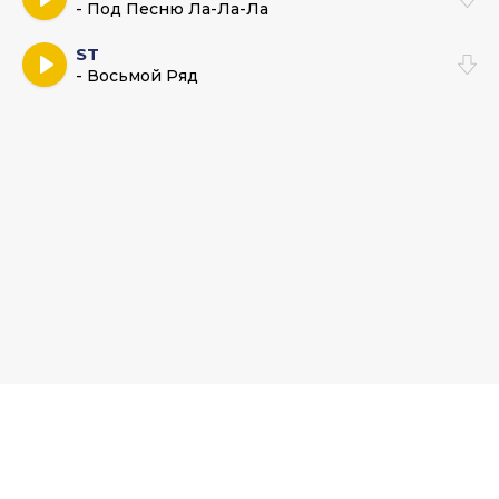
- Под Песню Ла-Ла-Ла
ST
- Восьмой Ряд
Muz-Bars.ru - Музыкальный хаб и база новых песен. По всем
вопросам пишите на:
admin@muz-bar.net