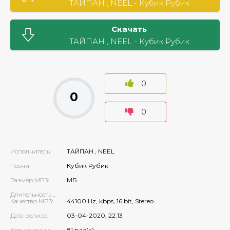
ТАЙПАН , NЕЕL - Кубик Рубик
Скачать
ТАЙПАН , NЕЕL - Кубик Рубик
0
0
0
Исполнитель:
ТАЙПАН , NЕЕL
Песня:
Кубик Рубик
Размер MP3:
МБ
Длительность MP3:
Качество MP3:
44100 Hz, kbps, 16 bit, Stereo
Дата релиза:
03-04-2020, 22:13
Кол-во скачиваний:
81 раз(а)