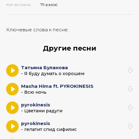
Кол-во скачиваний:
79 раз(а)
Ключевые слова к песне:
Другие песни
Татьяна Буланова
- Я буду думать о хорошем
Masha Hima ft. PYROKINESIS
- Всю ночь
pyrokinesis
- Цветами радуги
pyrokinesis
- гепатит спид сифилис