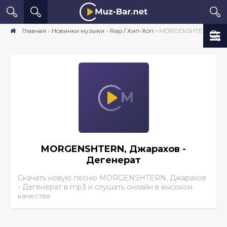
Главная
»
Новинки музыки
»
Rap / Хип-Хоп
» MORGENSHTERN, Джарахов - Дегенерат скачать песню бесплатно mp3 в хорошем качестве
MORGENSHTERN, Джарахов -
Дегенерат
Скачать новую песню MORGENSHTERN, Джарахов
- Дегенерат
в mp3 и слушать онлайн в высоком
качестве