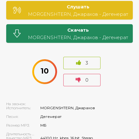
Слушать
MORGENSHTERN, Джарахов - Дегенерат
Скачать
MORGENSHTERN, Джарахов - Дегенерат
3
10
0
На звонок:
Исполнитель:
MORGENSHTERN, Джарахов
Песня:
Дегенерат
Размер MP3:
МБ
Длительность MP3:
Качество MP3:
44100 Hz, kbps, 16 bit, Stereo