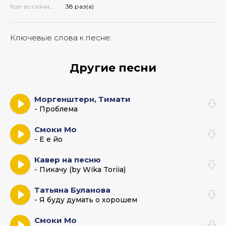
Кол-во скачиваний:
38 раз(а)
Ключевые слова к песне:
Другие песни
Моргенштерн, Тимати
- Проблема
Смоки Мо
- Е е йо
Кавер на песню
- Пикачу (by Wika Toriia)
Татьяна Буланова
- Я буду думать о хорошем
Смоки Мо