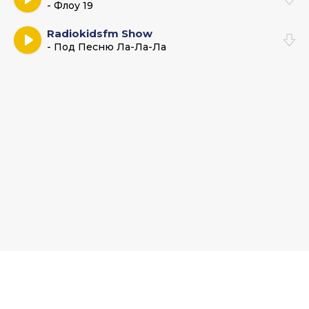
- Флоу 19
Radiokidsfm Show
- Под Песню Ла-Ла-Ла
Muz-Bars.ru - Музыкальный хаб и база новых песен. По всем