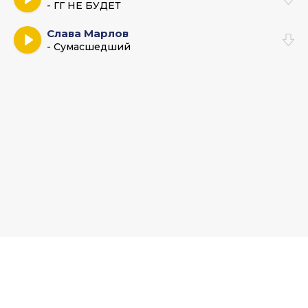
- ГГ НЕ БУДЕТ
Слава Марлов
- Сумасшедший
Muz-Bars.ru - Музыкальный хаб и база новых песен. По всем
вопросам пишите на:
admin@muz-bar.net