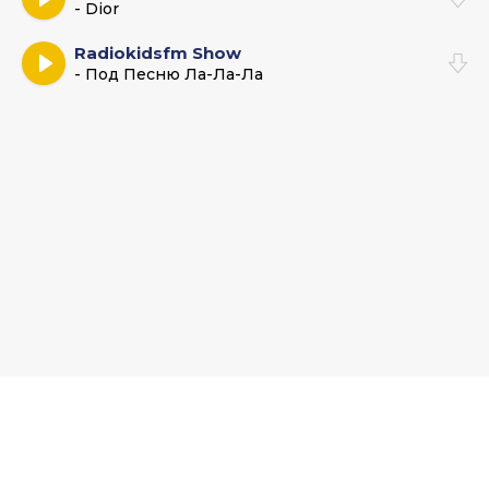
- Dior
Radiokidsfm Show
- Под Песню Ла-Ла-Ла
Muz-Bars.ru - Музыкальный хаб и база новых песен. По всем
вопросам пишите на:
admin@muz-bar.net