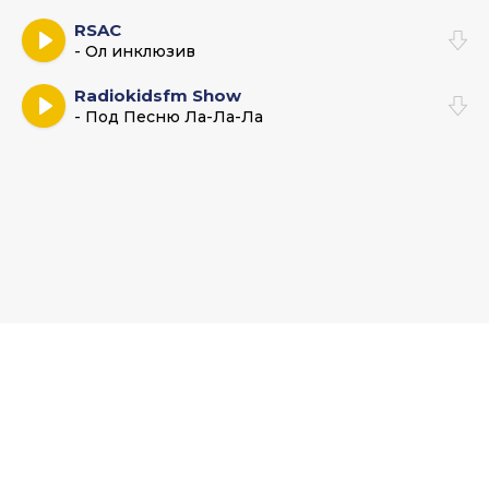
RSAC
- Ол инклюзив
Radiokidsfm Show
- Под Песню Ла-Ла-Ла
Muz-Bars.ru - Музыкальный хаб и база новых песен
По всем вопросам пишите на: