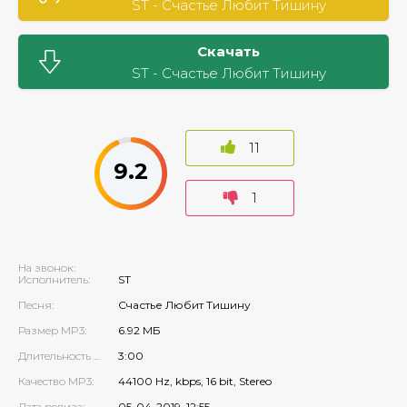
ST - Счастье Любит Тишину
Скачать
ST - Счастье Любит Тишину
11
9.2
1
На звонок:
Исполнитель:
ST
Песня:
Счастье Любит Тишину
Размер MP3:
6.92 МБ
Длительность MP3:
3:00
Качество MP3:
44100 Hz, kbps, 16 bit, Stereo
Дата релиза:
05-04-2019, 12:55