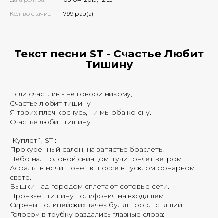
Кол-во скачиваний:
799 раз(а)
Текст песни ST - Счастье Любит
Тишину
Если счастлив - не говори никому,
Счастье любит тишину.
Я твоих плеч коснусь, - и мы оба ко сну.
Счастье любит тишину.
[Куплет 1, ST]:
Прокуренный салон, на запястье браслеты.
Небо над головой свинцом, тучи гоняет ветром.
Асфальт в ночи. Тонет в шоссе в тусклом фонарном
свете.
Вышки над городом сплетают сотовые сети.
Пронзает тишину полифония на входящем.
Сирены полицейских тачек будят город спящий.
Голосом в трубку раздались главные слова: