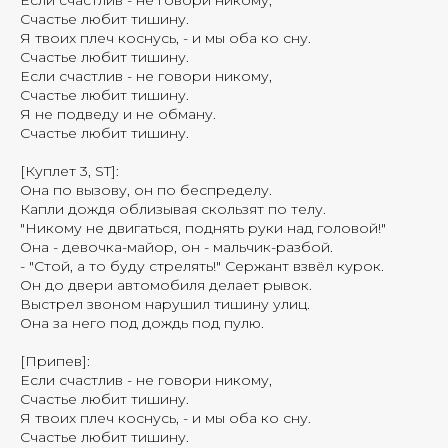
Если счастлив - не говори никому,
Счастье любит тишину.
Я твоих плеч коснусь, - и мы оба ко сну.
Счастье любит тишину.
Если счастлив - не говори никому,
Счастье любит тишину.
Я не подведу и не обману.
Счастье любит тишину.
[Куплет 3, ST]:
Она по вызову, он по беспределу.
Капли дождя облизывая скользят по телу.
"Никому не двигаться, поднять руки над головой!"
Она - девочка-майор, он - мальчик-разбой.
- "Стой, а то буду стрелять!" Сержант взвёл курок.
Он до двери автомобиля делает рывок.
Выстрел звоном нарушил тишину улиц.
Она за него под дождь под пулю.
[Припев]:
Если счастлив - не говори никому,
Счастье любит тишину.
Я твоих плеч коснусь, - и мы оба ко сну.
Счастье любит тишину.