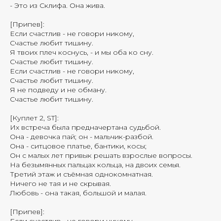
- Это из Склифа. Она жива.
[Припев]:
Если счастлив - не говори никому,
Счастье любит тишину.
Я твоих плеч коснусь, - и мы оба ко сну.
Счастье любит тишину.
Если счастлив - не говори никому,
Счастье любит тишину.
Я не подведу и не обману.
Счастье любит тишину.
[Куплет 2, ST]:
Их встреча была предначертана судьбой.
Она - девочка пай; он - мальчик-разбой.
Она - ситцовое платье, бантики, косы;
Он с малых лет привык решать взрослые вопросы.
На безымянных пальцах кольца, на двоих семья.
Третий этаж и съёмная однокомнатная.
Ничего не тая и не скрывая.
Любовь - она такая, большой и малая.
[Припев]: